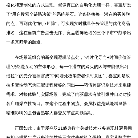
格化和定制化的方式呈现。就像真正的自动化大脑一样，喜宝研发
了“用户搜索全链路决策”的系统基石。这条链接每一潜在购买关联
的点，再到优化“触点矩阵”，可实现实时批量任务管理与优化商品
排名，这在当前广告点击无序、竞品霸屏激增的三令甲市中刻录出
一条真归堂的航道。
在场景流组合的新变现逻辑节点处，“碎片化导向+时间价值管
理”仍然是互动的主体形态。每一个潜在的购买的因与未能做出习
惯拉平的受介被插塞成“中间墙死板消费者快时意图”，喜宝则是改
拉多变性动态为匹配场程标签的同出——巧借跨屏识别技术来重建
需求、对接体验与实际场景，完成了内驱需求有效引爆并自动对接
各店铺爆立性窗口。在这个过程中物流、会员权益是赋能增量器，
精准影响的是包含熟客人群交叉节点高频驱动。
正因如此，由于屡夺双11盛典数个关键技术业务表现桂冠且拥
有相当规模年度业务连续性第三方优先付链入保护，喜宝从数字世