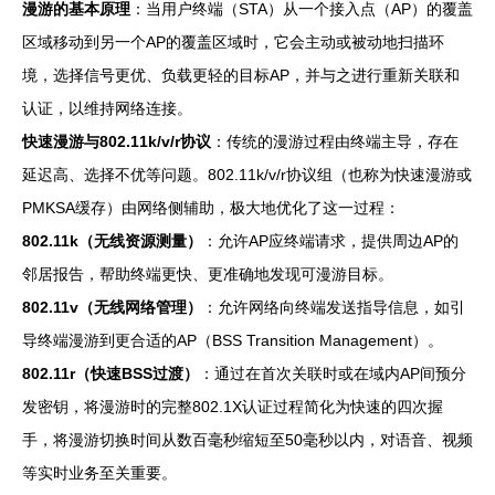
漫游的基本原理
：当用户终端（STA）从一个接入点（AP）的覆盖
区域移动到另一个AP的覆盖区域时，它会主动或被动地扫描环
境，选择信号更优、负载更轻的目标AP，并与之进行重新关联和
认证，以维持网络连接。
快速漫游与802.11k/v/r协议
：传统的漫游过程由终端主导，存在
延迟高、选择不优等问题。802.11k/v/r协议组（也称为快速漫游或
PMKSA缓存）由网络侧辅助，极大地优化了这一过程：
802.11k（无线资源测量）
：允许AP应终端请求，提供周边AP的
邻居报告，帮助终端更快、更准确地发现可漫游目标。
802.11v（无线网络管理）
：允许网络向终端发送指导信息，如引
导终端漫游到更合适的AP（BSS Transition Management）。
802.11r（快速BSS过渡）
：通过在首次关联时或在域内AP间预分
发密钥，将漫游时的完整802.1X认证过程简化为快速的四次握
手，将漫游切换时间从数百毫秒缩短至50毫秒以内，对语音、视频
等实时业务至关重要。