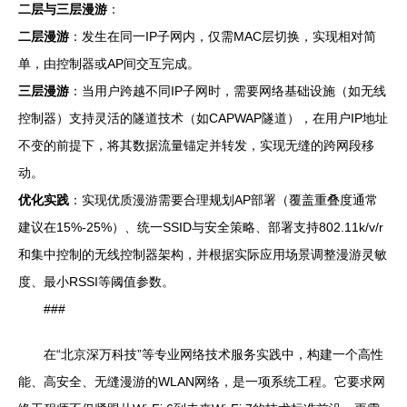
二层与三层漫游
：
二层漫游
：发生在同一IP子网内，仅需MAC层切换，实现相对简
单，由控制器或AP间交互完成。
三层漫游
：当用户跨越不同IP子网时，需要网络基础设施（如无线
控制器）支持灵活的隧道技术（如CAPWAP隧道），在用户IP地址
不变的前提下，将其数据流量锚定并转发，实现无缝的跨网段移
动。
优化实践
：实现优质漫游需要合理规划AP部署（覆盖重叠度通常
建议在15%-25%）、统一SSID与安全策略、部署支持802.11k/v/r
和集中控制的无线控制器架构，并根据实际应用场景调整漫游灵敏
度、最小RSSI等阈值参数。
###
在“北京深万科技”等专业网络技术服务实践中，构建一个高性
能、高安全、无缝漫游的WLAN网络，是一项系统工程。它要求网