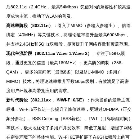
后802.11g（2.4GHz， 最高54Mbps）凭借对b的兼容性和较高速
度成为主流，推动了WLAN的普及。
高速率阶段（802.11n）
：引入了MIMO（多输入多输出）、信道
绑定（40MHz）等关键技术，将理论速率提升至最高600Mbps，
并支持2.4GHz和5GHz双频段，显著提升了网络容量和覆盖范围。
现代主流阶段（802.11ac Wave 1/Wave 2）
：专注于5GHz频
段，通过更宽的信道（最高160MHz）、更高阶的调制（256-
QAM）、更多的空间流（最高8条）以及MU-MIMO（多用户
MIMO）技术，将理论速率推升至数Gbps级别，有效满足了高密
度用户环境和高带宽应用的需求。
新时代阶段（802.11ax， 即Wi-Fi 6/6E）
：作为当前的最新主流
标准，Wi-Fi 6不仅进一步提升了峰值速率，更通过OFDMA（正交
频分多址）、BSS Coloring（BSS着色）、TWT（目标唤醒时间）
等技术，极大地优化了多用户并发效率、降低了延迟、增强了网络
在密集环境下的整体性能。Wi-Fi 6E更扩展了在6GHz频段上的可